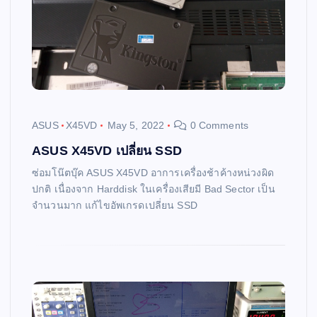
ASUS
X45VD
May 5, 2022
0 Comments
ASUS X45VD เปลี่ยน SSD
ซ่อมโน๊ตบุ๊ค ASUS X45VD อาการเครื่องช้าค้างหน่วงผิด
ปกติ เนื่องจาก Harddisk ในเครื่องเสียมี Bad Sector เป็น
จำนวนมาก แก้ไขอัพเกรดเปลี่ยน SSD