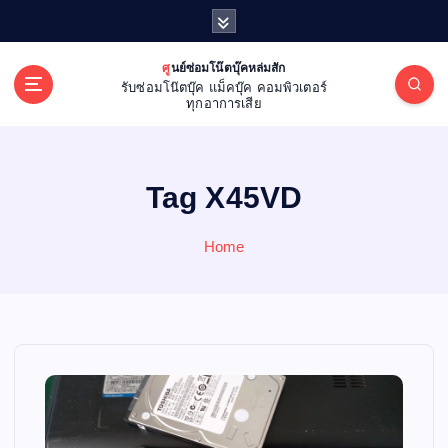
S
k
i
ศูนย์ซ่อมโน๊ตบุ๊คหล่มสัก
p
รับซ่อมโน๊ตบุ๊ค แม็คบุ๊ค คอมพิวเตอร์
t
ทุกอาการเสีย
o
c
o
Tag X45VD
n
t
e
Home
n
t