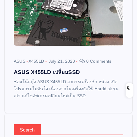
ASUS
X455LD
July 21, 2023
0 Comments
ASUS X455LD เปลี่ยนSSD
ซ่อมโน๊ตบุ๊ค ASUS X455LD อาการเครื่องช้า หน่วง เปิด
โปรแกรมไม่ทันใจ เนื่องจากในเครื่องยังใช้ Harddisk รุ่น
เก่า แก้ไขอัพเกรดเปลี่ยนใหม่เป็น SSD
Search