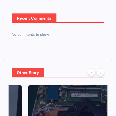
Recent Comments
No comments to show.
Other Story