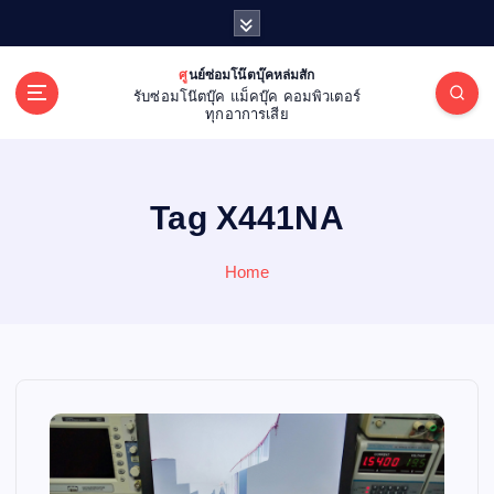
S
k
i
ศูนย์ซ่อมโน๊ตบุ๊คหล่มสัก
p
รับซ่อมโน๊ตบุ๊ค แม็คบุ๊ค คอมพิวเตอร์
t
ทุกอาการเสีย
o
c
o
Tag X441NA
n
t
e
Home
n
t