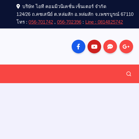
บริษัท ไอที คอมมิวนิเคชั่น เซ็นเตอร์ จำกัด
124/26 ถ.คชเสนีย์ ต.หล่มสัก อ.หล่มสัก จ.เพชรบูรณ์ 67110
โทร :
056-701742
,
056-702396
:
Line : 0814825742