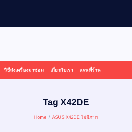
วิธีส่งเครื่องมาซ่อม
เกี่ยวกับเรา
แผนที่ร้าน
Tag X42DE
Home
ASUS X42DE ไม่มีภาพ