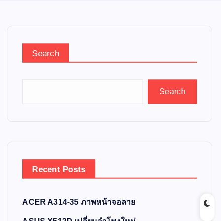
Search
Search
Recent Posts
ACER A314-35 ภาพหน้าจอลาย