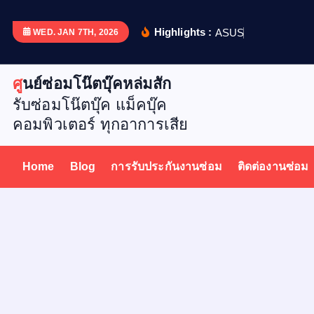
S
k
Highlights :
A
S
U
S
X
5
1
WED. JAN 7TH, 2026
i
p
ศูนย์ซ่อมโน๊ตบุ๊คหล่มสัก
t
รับซ่อมโน๊ตบุ๊ค แม็คบุ๊ค
o
คอมพิวเตอร์ ทุกอาการเสีย
c
o
n
Home
Blog
การรับประกันงานซ่อม
ติดต่องานซ่อม
t
e
n
t