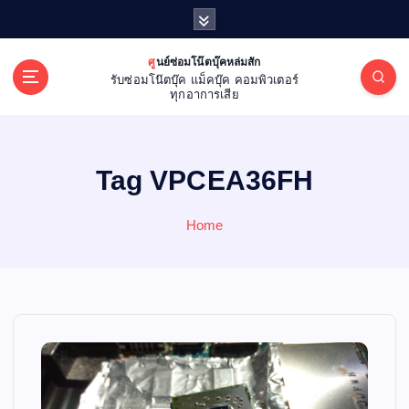
S
k
i
ศูนย์ซ่อมโน๊ตบุ๊คหล่มสัก
p
รับซ่อมโน๊ตบุ๊ค แม็คบุ๊ค คอมพิวเตอร์
t
ทุกอาการเสีย
o
c
o
Tag VPCEA36FH
n
t
e
Home
n
t