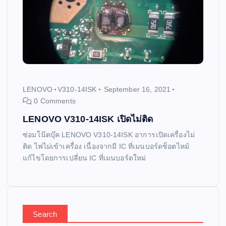
LENOVO
V310-14ISK
September 16, 2021
0 Comments
LENOVO V310-14ISK เปิดไม่ติด
ซ่อมโน๊ตบุ๊ค LENOVO V310-14ISK อาการเปิดเครื่องไม่
ติด ไฟไม่เข้าเครื่อง เนื่องจากมี IC ที่เมนบอร์ดช็อตไหม้
แก้ไขโดยการเปลี่ยน IC ที่เมนบอร์ดใหม่
Search