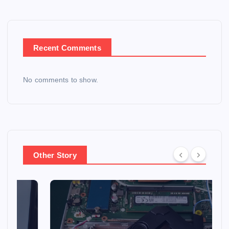
Recent Comments
No comments to show.
Other Story