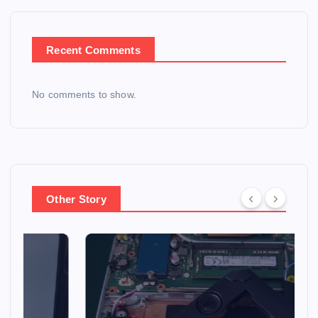
Recent Comments
No comments to show.
Other Story