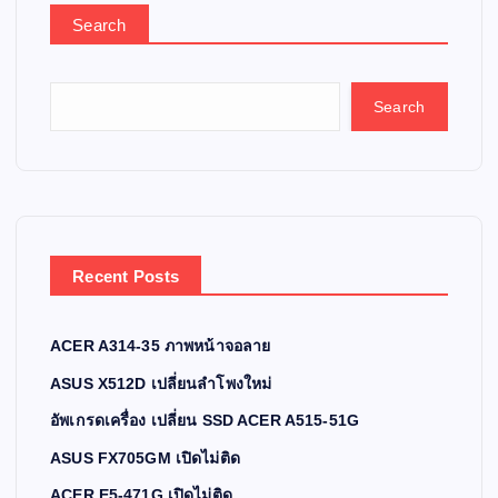
Search
Search
Recent Posts
ACER A314-35 ภาพหน้าจอลาย
ASUS X512D เปลี่ยนลำโพงใหม่
อัพเกรดเครื่อง เปลี่ยน SSD ACER A515-51G
ASUS FX705GM เปิดไม่ติด
ACER E5-471G เปิดไม่ติด