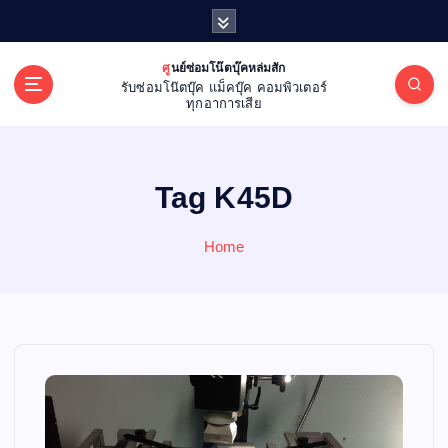
S
k
i
ศูนย์ซ่อมโน๊ตบุ๊คหล่มสัก
p
รับซ่อมโน๊ตบุ๊ค แม็คบุ๊ค คอมพิวเตอร์
t
ทุกอาการเสีย
o
c
o
Tag K45D
n
t
e
Home
n
t