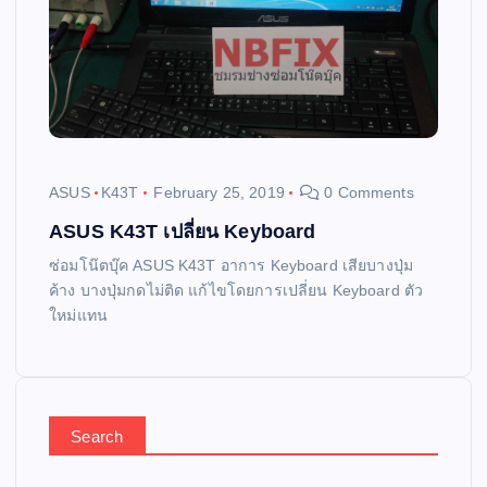
ASUS
K43T
February 25, 2019
0 Comments
ASUS K43T เปลี่ยน Keyboard
ซ่อมโน๊ตบุ๊ค ASUS K43T อาการ Keyboard เสียบางปุ่ม
ค้าง บางปุ่มกดไม่ติด แก้ไขโดยการเปลี่ยน Keyboard ตัว
ใหม่แทน
Search