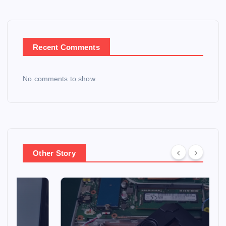
Recent Comments
No comments to show.
Other Story