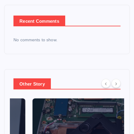
Recent Comments
No comments to show.
Other Story