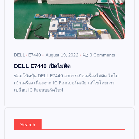
DELL
E7440
August 19, 2022
0 Comments
DELL E7440 เปิดไม่ติด
ซ่อมโน๊ตบุ๊ค DELL E7440 อาการเปิดเครื่องไม่ติด ไฟไม่
เข้าเครื่อง เนื่องจาก IC ที่เมนบอร์ดเสีย แก้ไขโดยการ
เปลี่ยน IC ที่เมนบอร์ดใหม่
Search