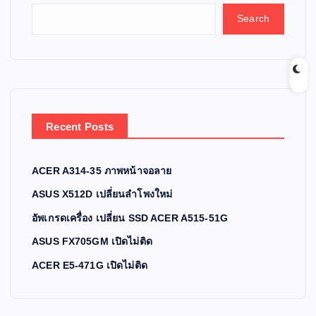
Search
Recent Posts
ACER A314-35 ภาพหน้าจอลาย
ASUS X512D เปลี่ยนลำโพงใหม่
อัพเกรดเครื่อง เปลี่ยน SSD ACER A515-51G
ASUS FX705GM เปิดไม่ติด
ACER E5-471G เปิดไม่ติด