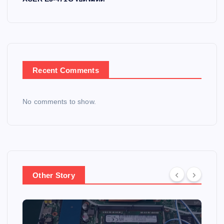
Recent Comments
No comments to show.
Other Story