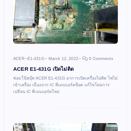
ACER
E1-431G
March 12, 2022
0 Comments
ACER E1-431G เปิดไม่ติด
ซ่อมโน๊ตบุ๊ค ACER E1-431G อาการเปิดเครื่องไม่ติด ไฟไม่
เข้าเครื่อง เนื่องจาก IC ที่เมนบอร์ดช็อต แก้ไขโดยการ
เปลี่ยน IC ที่เมนบอร์ดใหม่