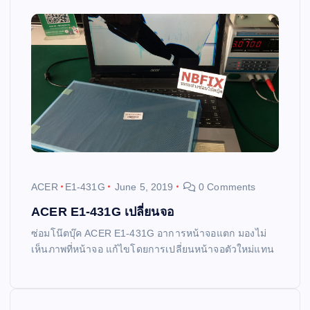
ACER
E1-431G
June 5, 2019
0 Comments
ACER E1-431G เปลี่ยนจอ
ซ่อมโน๊ตบุ๊ค ACER E1-431G อาการหน้าจอแตก มองไม่
เห็นภาพที่หน้าจอ แก้ไขโดยการเปลี่ยนหน้าจอตัวใหม่แทน