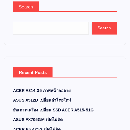
Search
Search
Recent Posts
ACER A314-35 ภาพหน้าจอลาย
ASUS X512D เปลี่ยนลำโพงใหม่
อัพเกรดเครื่อง เปลี่ยน SSD ACER A515-51G
ASUS FX705GM เปิดไม่ติด
ACER E5-471G เปิดไม่ติด