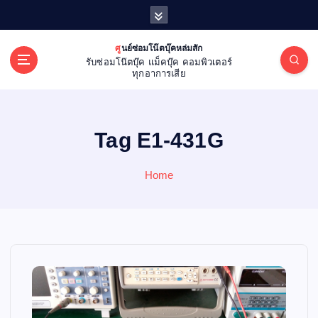
S
k
i
ศูนย์ซ่อมโน๊ตบุ๊คหล่มสัก
p
รับซ่อมโน๊ตบุ๊ค แม็คบุ๊ค คอมพิวเตอร์
t
ทุกอาการเสีย
o
c
o
Tag E1-431G
n
t
e
Home
n
t