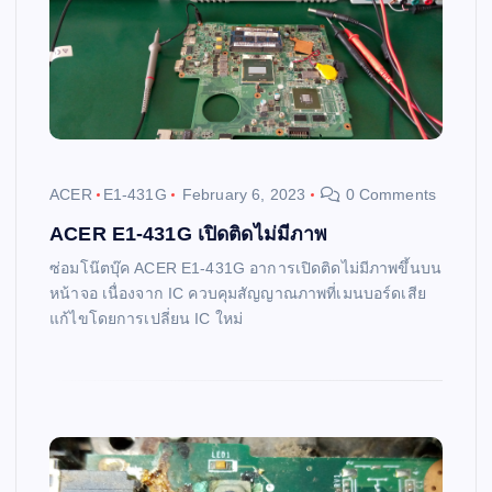
ACER
E1-431G
February 6, 2023
0 Comments
ACER E1-431G เปิดติดไม่มีภาพ
ซ่อมโน๊ตบุ๊ค ACER E1-431G อาการเปิดติดไม่มีภาพขึ้นบน
หน้าจอ เนื่องจาก IC ควบคุมสัญญาณภาพที่เมนบอร์ดเสีย
แก้ไขโดยการเปลี่ยน IC ใหม่