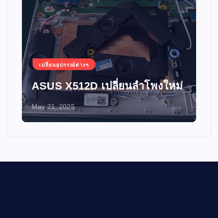
เปลี่ยนอุปกรณ์ต่างๆ
ASUS X512D เปลี่ยนลำโพงใหม่
May 21, 2025