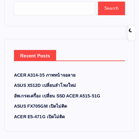
Search
Recent Posts
ACER A314-35 ภาพหน้าจอลาย
ASUS X512D เปลี่ยนลำโพงใหม่
อัพเกรดเครื่อง เปลี่ยน SSD ACER A515-51G
ASUS FX705GM เปิดไม่ติด
ACER E5-471G เปิดไม่ติด