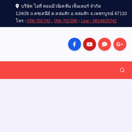
บริษัท ไอที คอมมิวนิเคชั่น เซ็นเตอร์ จำกัด
124/26 ถ.คชเสนีย์ ต.หล่มสัก อ.หล่มสัก จ.เพชรบูรณ์ 67110
โทร :
056-701742
,
056-702396
:
Line : 0814825742