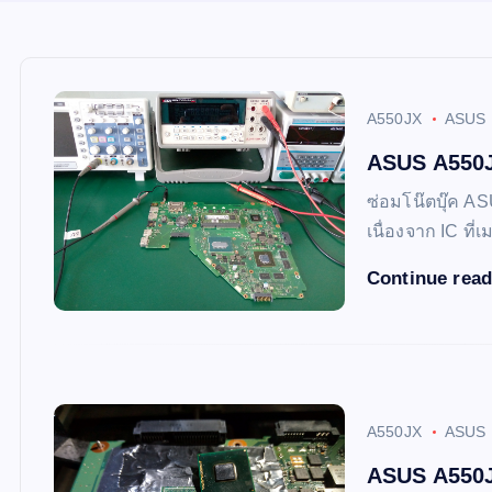
A550JX
ASUS
ASUS A550JX
ซ่อมโน๊ตบุ๊ค AS
เนื่องจาก IC ที
Continue rea
A550JX
ASUS
ASUS A550JX