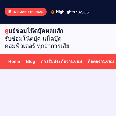
S
k
Highlights :
A
S
U
S
X
5
1
2
TUE. JAN 6TH, 2026
i
p
ศูนย์ซ่อมโน๊ตบุ๊คหล่มสัก
t
รับซ่อมโน๊ตบุ๊ค แม็คบุ๊ค
o
คอมพิวเตอร์ ทุกอาการเสีย
c
o
n
Home
Blog
การรับประกันงานซ่อม
ติดต่องานซ่อม
t
e
n
t