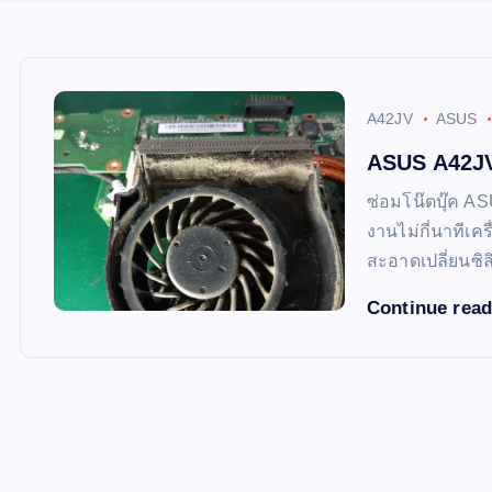
A42JV
ASUS
ASUS A42JV
ซ่อมโน๊ตบุ๊ค A
งานไม่กี่นาทีเค
สะอาดเปลี่ยนซิ
Continue rea