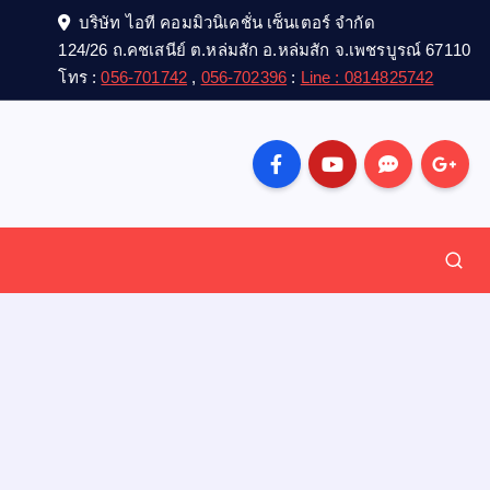
บริษัท ไอที คอมมิวนิเคชั่น เซ็นเตอร์ จำกัด
124/26 ถ.คชเสนีย์ ต.หล่มสัก อ.หล่มสัก จ.เพชรบูรณ์ 67110
โทร :
056-701742
,
056-702396
:
Line : 0814825742