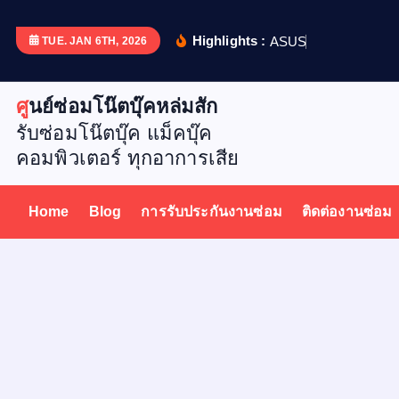
S
k
Highlights :
A
S
U
S
X
5
1
TUE. JAN 6TH, 2026
i
p
ศูนย์ซ่อมโน๊ตบุ๊คหล่มสัก
t
รับซ่อมโน๊ตบุ๊ค แม็คบุ๊ค
o
คอมพิวเตอร์ ทุกอาการเสีย
c
o
n
Home
Blog
การรับประกันงานซ่อม
ติดต่องานซ่อม
t
e
n
t