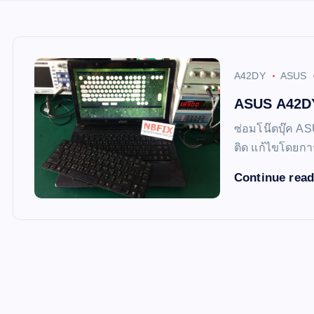
A42DY
ASUS
ASUS A42DY
ซ่อมโน๊ตบุ๊ค A
ติด แก้ไขโดยกา
Continue rea