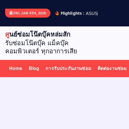
S
k
Highlights :
A
S
U
S
X
5
1
FRI. JAN 9TH, 2026
i
p
ศูนย์ซ่อมโน๊ตบุ๊คหล่มสัก
t
รับซ่อมโน๊ตบุ๊ค แม็คบุ๊ค
o
คอมพิวเตอร์ ทุกอาการเสีย
c
o
n
Home
Blog
การรับประกันงานซ่อม
ติดต่องานซ่อม
t
e
n
t