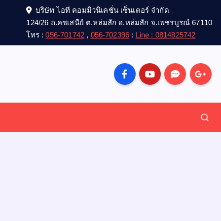
บริษัท ไอที คอมมิวนิเคชั่น เซ็นเตอร์ จำกัด
124/26 ถ.คชเสนีย์ ต.หล่มสัก อ.หล่มสัก จ.เพชรบูรณ์ 67110
โทร :
056-701742
,
056-702396
:
Line : 0814825742