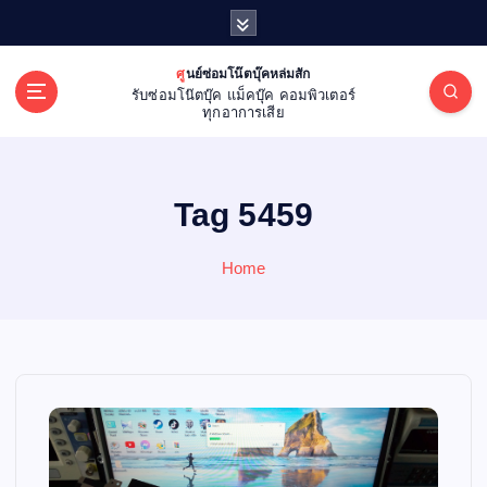
S
k
i
ศูนย์ซ่อมโน๊ตบุ๊คหล่มสัก
p
รับซ่อมโน๊ตบุ๊ค แม็คบุ๊ค คอมพิวเตอร์
t
ทุกอาการเสีย
o
c
o
Tag 5459
n
t
e
Home
n
t