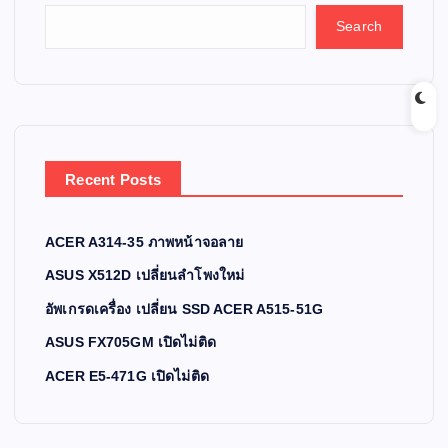
Search
Recent Posts
ACER A314-35 ภาพหน้าจอลาย
ASUS X512D เปลี่ยนลำโพงใหม่
อัพเกรดเครื่อง เปลี่ยน SSD ACER A515-51G
ASUS FX705GM เปิดไม่ติด
ACER E5-471G เปิดไม่ติด