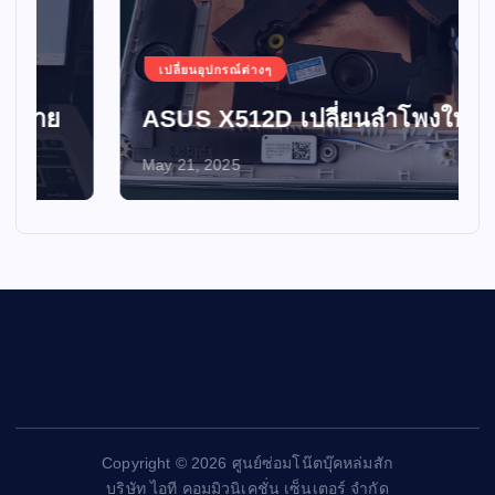
เปลี่ยนอุปกรณ์ต่างๆ
ASUS X512D เปลี่ยนลำโพงใหม่
May 21, 2025
Copyright © 2026 ศูนย์ซ่อมโน๊ตบุ๊คหล่มสัก
บริษัท ไอที คอมมิวนิเคชั่น เซ็นเตอร์ จำกัด