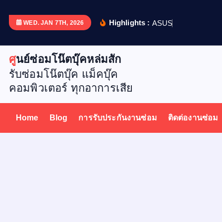
S
k
Highlights :
A
S
U
S
X
5
1
WED. JAN 7TH, 2026
i
p
ศูนย์ซ่อมโน๊ตบุ๊คหล่มสัก
t
รับซ่อมโน๊ตบุ๊ค แม็คบุ๊ค
o
คอมพิวเตอร์ ทุกอาการเสีย
c
o
n
Home
Blog
การรับประกันงานซ่อม
ติดต่องานซ่อม
t
e
n
t