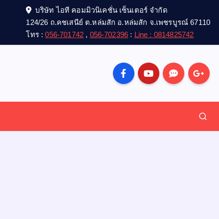
บริษัท ไอที คอมมิวนิเคชั่น เซ็นเตอร์ จำกัด
124/26 ถ.คชเสนีย์ ต.หล่มสัก อ.หล่มสัก จ.เพชรบูรณ์ 67110
โทร :
056-701742
,
056-702396
:
Line : 0814825742