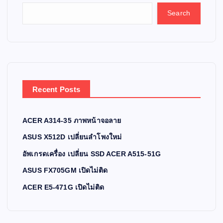
Search
Recent Posts
ACER A314-35 ภาพหน้าจอลาย
ASUS X512D เปลี่ยนลำโพงใหม่
อัพเกรดเครื่อง เปลี่ยน SSD ACER A515-51G
ASUS FX705GM เปิดไม่ติด
ACER E5-471G เปิดไม่ติด