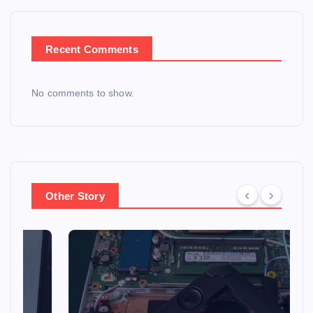
Recent Comments
No comments to show.
Other Story