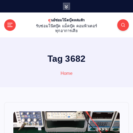
S
k
i
ศูนย์ซ่อมโน๊ตบุ๊คหล่มสัก
p
รับซ่อมโน๊ตบุ๊ค แม็คบุ๊ค คอมพิวเตอร์
t
ทุกอาการเสีย
o
c
o
Tag 3682
n
t
e
Home
n
t