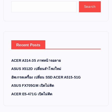
Search
Recent Posts
ACER A314-35 ภาพหน้าจอลาย
ASUS X512D เปลี่ยนลำโพงใหม่
อัพเกรดเครื่อง เปลี่ยน SSD ACER A515-51G
ASUS FX705GM เปิดไม่ติด
ACER E5-471G เปิดไม่ติด