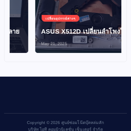
เปลี่ยนอุปกรณ์ต่างๆ
ASUS X512D เปลี่ยนลำโพงใหม่
May 21, 2025
Copyright © 2026 ศูนย์ซ่อมโน๊ตบุ๊คหล่มสัก
บริษัท ไอที คอมมิวนิเคชั่น เซ็นเตอร์ จำกัด