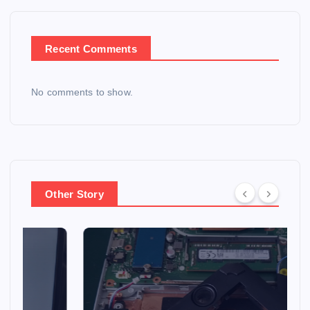
Recent Comments
No comments to show.
Other Story