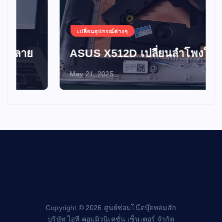
เปลี่ยนอุปกรณ์ต่างๆ
ASUS X512D เปลี่ยนลำโพงใหม่
May 21, 2025
Copyright © 2026 ศูนย์ซ่อมโน๊ตบุ๊คหล่มสัก
บริษัท ไอที คอมมิวนิเคชั่น เซ็นเตอร์ จำกัด