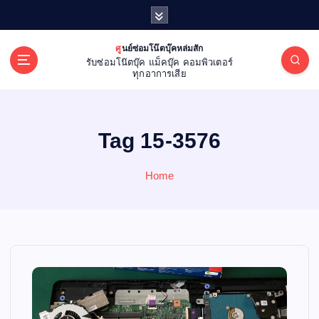
S
k
i
ศูนย์ซ่อมโน๊ตบุ๊คหล่มสัก
p
รับซ่อมโน๊ตบุ๊ค แม็คบุ๊ค คอมพิวเตอร์
t
ทุกอาการเสีย
o
c
o
Tag 15-3576
n
t
e
Home
n
t