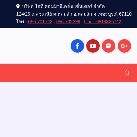
บริษัท ไอที คอมมิวนิเคชั่น เซ็นเตอร์ จำกัด
124/26 ถ.คชเสนีย์ ต.หล่มสัก อ.หล่มสัก จ.เพชรบูรณ์ 67110
โทร :
056-701742
,
056-702396
:
Line : 0814825742