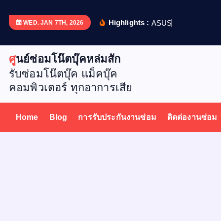
S
k
Highlights :
A
S
U
S
X
5
1
WED. JAN 7TH, 2026
i
p
ศูนย์ซ่อมโน๊ตบุ๊คหล่มสัก
t
รับซ่อมโน๊ตบุ๊ค แม็คบุ๊ค
o
คอมพิวเตอร์ ทุกอาการเสีย
c
o
n
Home
Blog
การรับประกันงานซ่อม
ติดต่องานซ่อม
t
e
n
t