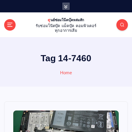
S
k
i
ศูนย์ซ่อมโน๊ตบุ๊คหล่มสัก
p
รับซ่อมโน๊ตบุ๊ค แม็คบุ๊ค คอมพิวเตอร์
t
ทุกอาการเสีย
o
c
o
Tag 14-7460
n
t
e
Home
n
t