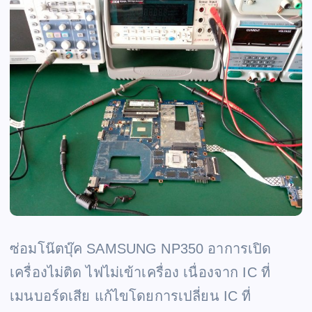
ซ่อมโน๊ตบุ๊ค SAMSUNG NP350 อาการเปิด
เครื่องไม่ติด ไฟไม่เข้าเครื่อง เนื่องจาก IC ที่
เมนบอร์ดเสีย แก้ไขโดยการเปลี่ยน IC ที่