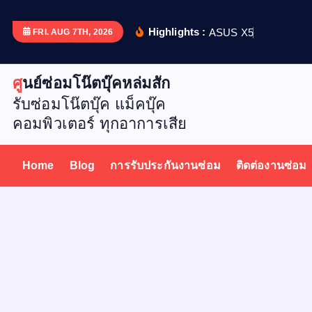
S
k
Highlights :
A
S
U
S
X
5
1
2
D
เ
ป
ล
ย
น
FRI. AUG 7TH, 2026
i
p
ศูนย์ซ่อมโน๊ตบุ๊คหล่มสัก
t
รับซ่อมโน๊ตบุ๊ค แม็คบุ๊ค
o
คอมพิวเตอร์ ทุกอาการเสีย
c
o
n
Home
Blog
การรับประกันงานซ่อม
ติดต่องานซ่อม
t
e
n
t