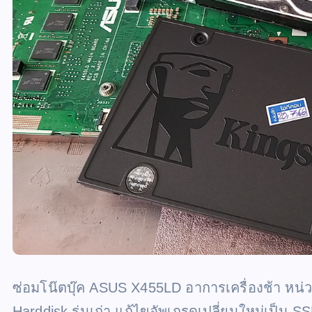
ซ่อมโน๊ตบุ๊ค ASUS X455LD อาการเครื่องช้า หน่วง
Harddisk รุ่นเก่า แก้ไขอัพเกรดเปลี่ยนใหม่เป็น S