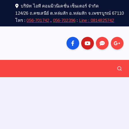
บริษัท ไอที คอมมิวนิเคชั่น เซ็นเตอร์ จำกัด
124/26 ถ.คชเสนีย์ ต.หล่มสัก อ.หล่มสัก จ.เพชรบูรณ์ 67110
โทร :
056-701742
,
056-702396
:
Line : 0814825742