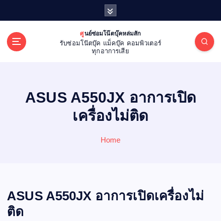
S
k
i
ศูนย์ซ่อมโน๊ตบุ๊คหล่มสัก
p
รับซ่อมโน๊ตบุ๊ค แม็คบุ๊ค คอมพิวเตอร์
t
ทุกอาการเสีย
o
c
o
ASUS A550JX อาการเปิด
n
t
เครื่องไม่ติด
e
n
Home
t
ASUS A550JX อาการเปิดเครื่องไม่
ติด