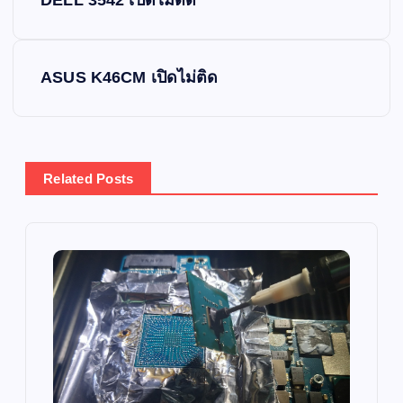
o
s
ASUS K46CM เปิดไม่ติด
t
n
Related Posts
a
v
i
g
a