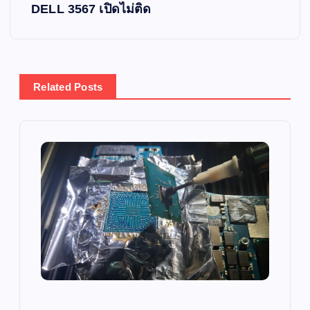
s
DELL 3567 เปิดไม่ติด
t
n
Related Posts
a
v
i
g
a
t
i