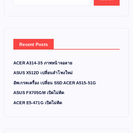
Recent Posts
ACER A314-35 ภาพหน้าจอลาย
ASUS X512D เปลี่ยนลำโพงใหม่
อัพเกรดเครื่อง เปลี่ยน SSD ACER A515-51G
ASUS FX705GM เปิดไม่ติด
ACER E5-471G เปิดไม่ติด