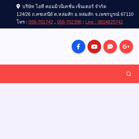
บริษัท ไอที คอมมิวนิเคชั่น เซ็นเตอร์ จำกัด
124/26 ถ.คชเสนีย์ ต.หล่มสัก อ.หล่มสัก จ.เพชรบูรณ์ 67110
โทร :
056-701742
,
056-702396
:
Line : 0814825742