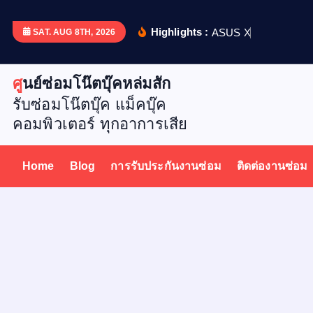
S
k
Highlights :
A
S
U
S
X
5
1
2
D
เ
ป
ล
ย
น
SAT. AUG 8TH, 2026
i
p
ศูนย์ซ่อมโน๊ตบุ๊คหล่มสัก
t
รับซ่อมโน๊ตบุ๊ค แม็คบุ๊ค
o
คอมพิวเตอร์ ทุกอาการเสีย
c
o
n
Home
Blog
การรับประกันงานซ่อม
ติดต่องานซ่อม
t
e
n
t