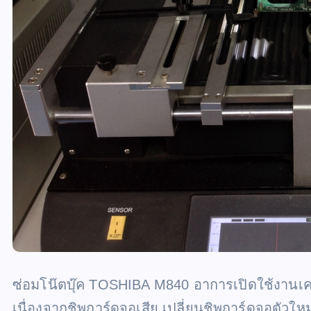
ซ่อมโน๊ตบุ๊ค TOSHIBA M840 อาการเปิดใช้งานเค
เนื่องจากชิพการ์ดจอเสีย เปลี่ยนชิพการ์ดจอตัวใหม