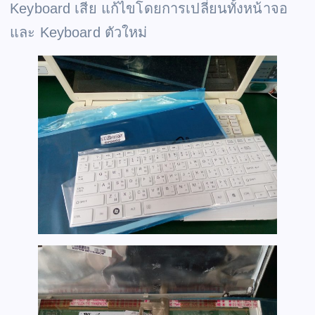
Keyboard เสีย แก้ไขโดยการเปลี่ยนทั้งหน้าจอ
และ Keyboard ตัวใหม่