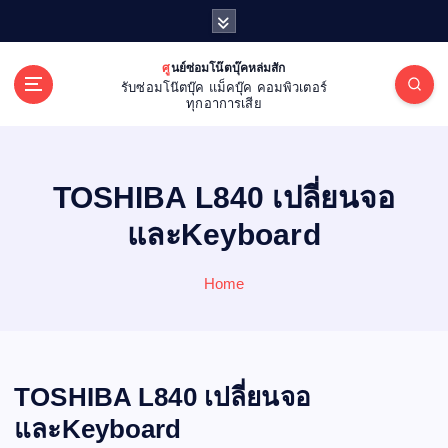
S
k
i
ศูนย์ซ่อมโน๊ตบุ๊คหล่มสัก
p
รับซ่อมโน๊ตบุ๊ค แม็คบุ๊ค คอมพิวเตอร์
t
ทุกอาการเสีย
o
c
o
TOSHIBA L840 เปลี่ยนจอ
n
t
และKeyboard
e
n
Home
t
TOSHIBA L840 เปลี่ยนจอ
และKeyboard