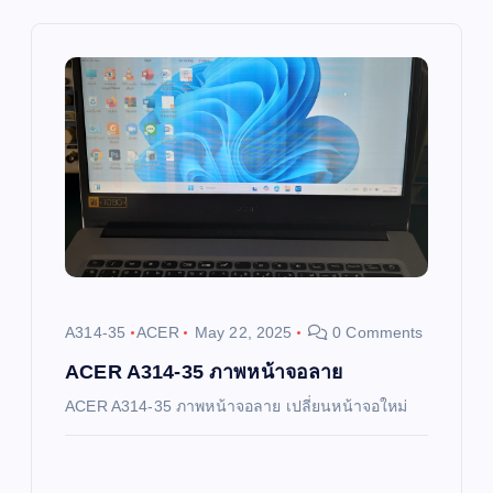
v
i
g
a
t
i
A314-35
ACER
May 22, 2025
0 Comments
o
ACER A314-35 ภาพหน้าจอลาย
ACER A314-35 ภาพหน้าจอลาย เปลี่ยนหน้าจอใหม่
n