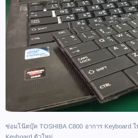
ซ่อมโน๊ตบุ๊ค TOSHIBA C800 อาการ Keyboard ในเค
Keyboard ตัวใหม่