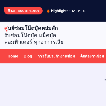
S
k
Highlights :
A
S
U
S
X
5
1
2
D
เ
ป
ล
ย
น
SAT. AUG 8TH, 2026
i
p
ศูนย์ซ่อมโน๊ตบุ๊คหล่มสัก
t
รับซ่อมโน๊ตบุ๊ค แม็คบุ๊ค
o
คอมพิวเตอร์ ทุกอาการเสีย
c
o
n
Home
Blog
การรับประกันงานซ่อม
ติดต่องานซ่อม
t
e
n
t