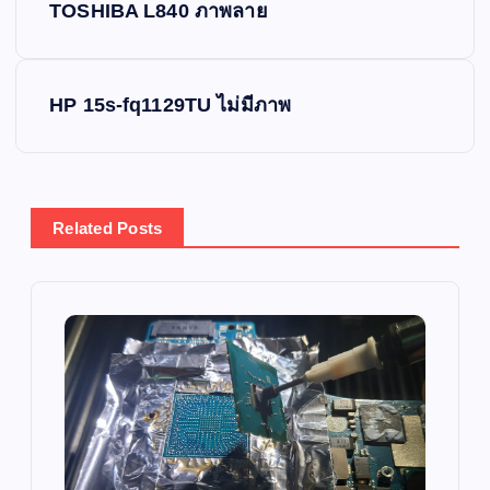
TOSHIBA L840 ภาพลาย
o
s
HP 15s-fq1129TU ไม่มีภาพ
t
n
Related Posts
a
v
i
g
a