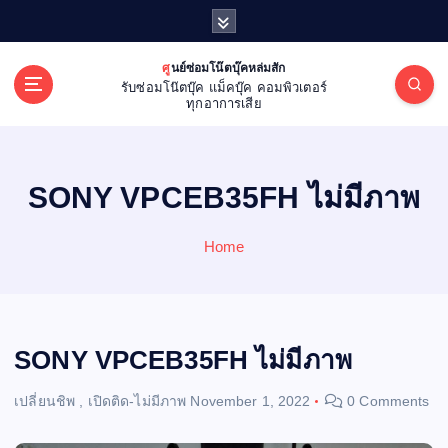
S
k
i
ศูนย์ซ่อมโน๊ตบุ๊คหล่มสัก
p
รับซ่อมโน๊ตบุ๊ค แม็คบุ๊ค คอมพิวเตอร์
t
ทุกอาการเสีย
o
c
o
SONY VPCEB35FH ไม่มีภาพ
n
t
e
Home
n
t
SONY VPCEB35FH ไม่มีภาพ
เปลี่ยนชิพ
,
เปิดติด-ไม่มีภาพ
November 1, 2022
0 Comments