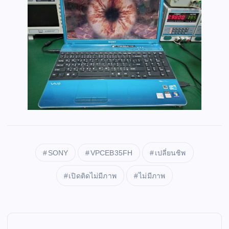
SONY
VPCEB35FH
เปลี่ยนชิพ
เปิดติดไม่มีภาพ
ไม่มีภาพ
P