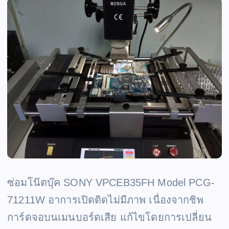
ซ่อมโน๊ตบุ๊ค SONY VPCEB35FH Model PCG-
71211W อาการเปิดติดไม่มีภาพ เนื่องจากชิพ
การ์ดจอบนเมนบอร์ดเสีย แก้ไขโดยการเปลี่ยน