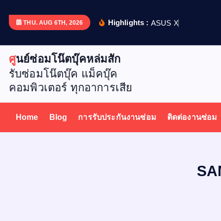
S
k
Highlights :
A
S
U
S
X
5
1
2
D
เ
ป
ล
ย
น
THU. AUG 6TH, 2026
i
p
ศูนย์ซ่อมโน๊ตบุ๊คหล่มสัก
t
รับซ่อมโน๊ตบุ๊ค แม็คบุ๊ค
o
คอมพิวเตอร์ ทุกอาการเสีย
c
o
n
Home
Blog
การรับประกันงานซ่อม
ติดต่องานซ่อม
t
e
n
t
SA