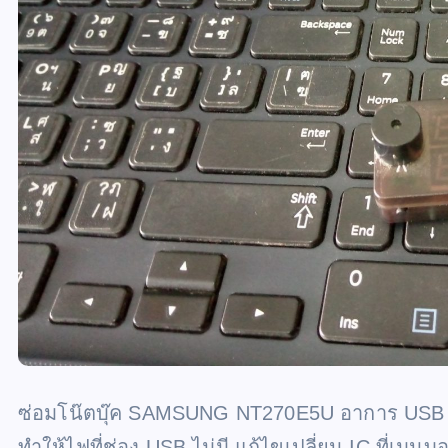
ซ่อมโน๊ตบุ๊ค SAMSUNG NT270E5U อาการ USB ใช้ง
ทำให้ไฟที่ช่อง USB ไม่มี แก้ไขเปลี่ยน IC ที่เมนบ