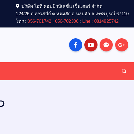
บริษัท ไอที คอมมิวนิเคชั่น เซ็นเตอร์ จำกัด
124/26 ถ.คชเสนีย์ ต.หล่มสัก อ.หล่มสัก จ.เพชรบูรณ์ 67110
โทร :
056-701742
,
056-702396
:
Line : 0814825742
D