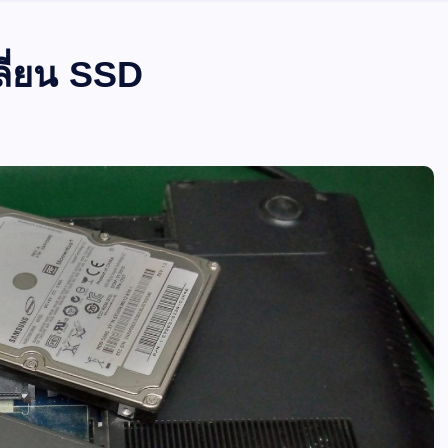
่ยน SSD