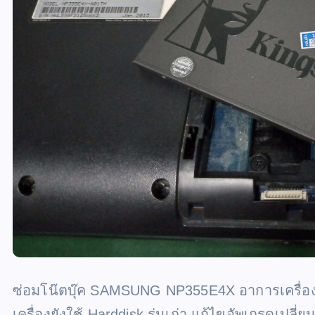
ซ่อมโน๊ตบุ๊ค SAMSUNG NP355E4X อาการเครื่องช
เครื่องยังใช้ Harddisk รุ่นเก่า แก้ไขอัพเกรดเปลี่