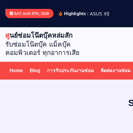
S
k
Highlights :
A
S
U
S
X
5
1
2
D
เ
ป
ล
ย
น
SAT. AUG 8TH, 2026
i
p
ศูนย์ซ่อมโน๊ตบุ๊คหล่มสัก
t
รับซ่อมโน๊ตบุ๊ค แม็คบุ๊ค
o
คอมพิวเตอร์ ทุกอาการเสีย
c
o
n
Home
Blog
การรับประกันงานซ่อม
ติดต่องานซ่อม
t
e
n
t