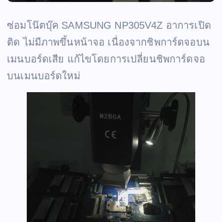
ซ่อมโน๊ตบุ๊ค SAMSUNG NP305V4Z อาการเปิด
ติด ไม่มีภาพขึ้นหน้าจอ เนื่องจากชิพการ์ดจอบน
เมนบอร์ดเสีย แก้ไขโดยการเปลี่ยนชิพการ์ดจอ
บนเมนบอร์ดใหม่