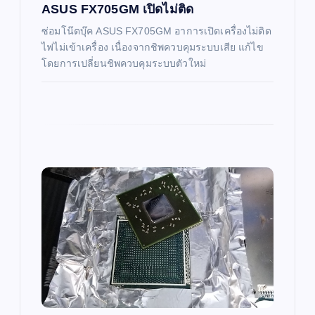
ASUS FX705GM เปิดไม่ติด
n
ซ่อมโน๊ตบุ๊ค ASUS FX705GM อาการเปิดเครื่องไม่ติด
ไฟไม่เข้าเครื่อง เนื่องจากชิพควบคุมระบบเสีย แก้ไข
โดยการเปลี่ยนชิพควบคุมระบบตัวใหม่