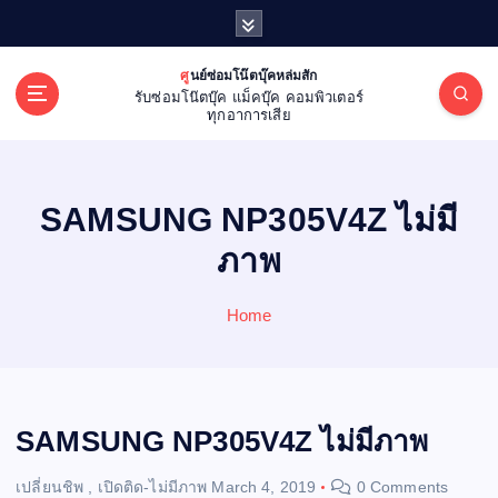
S
k
i
ศูนย์ซ่อมโน๊ตบุ๊คหล่มสัก
p
รับซ่อมโน๊ตบุ๊ค แม็คบุ๊ค คอมพิวเตอร์
t
ทุกอาการเสีย
o
c
o
SAMSUNG NP305V4Z ไม่มี
n
t
ภาพ
e
n
Home
t
SAMSUNG NP305V4Z ไม่มีภาพ
เปลี่ยนชิพ
,
เปิดติด-ไม่มีภาพ
March 4, 2019
0 Comments