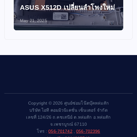
ASUS X512D เปลี่ยนลำโพงใหม่
May 21, 2025
Copyright © 2026 ศูนย์ซ่อมโน๊ตบุ๊คหล่มสัก
บริษัท ไอที คอมมิวนิเคชั่น เซ็นเตอร์ จำกัด
เลขที่ 124/26 ถ.คชเสนีย์ ต.หล่มสัก อ.หล่มสัก
จ.เพชรบูรณ์ 67110
โทร :
056-701742
,
056-702396