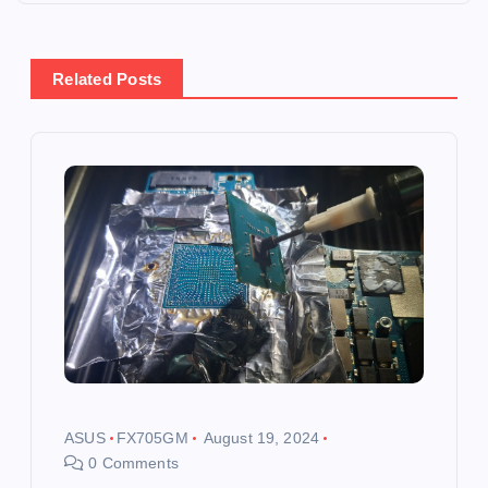
t
n
Related Posts
a
v
i
g
a
t
i
ASUS
FX705GM
August 19, 2024
0 Comments
o