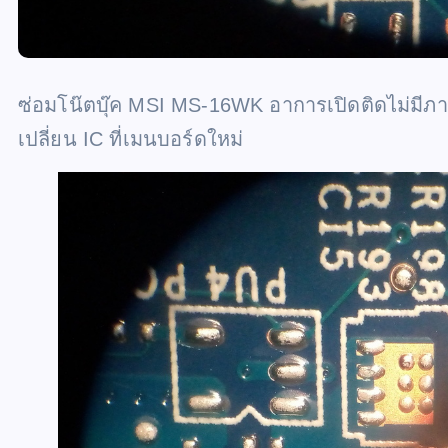
ซ่อมโน๊ตบุ๊ค MSI MS-16WK อาการเปิดติดไม่มีภาพ
เปลี่ยน IC ที่เมนบอร์ดใหม่