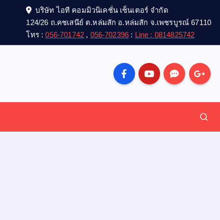
บริษัท ไอที คอมมิวนิเคชั่น เซ็นเตอร์ จำกัด
124/26 ถ.คชเสนีย์ ต.หล่มสัก อ.หล่มสัก จ.เพชรบูรณ์ 67110
โทร :
056-701742
,
056-702396
:
Line : 0814825742