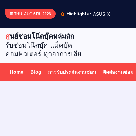
S
k
Highlights :
A
S
U
S
X
5
1
2
D
เ
ป
ล
ย
น
THU. AUG 6TH, 2026
i
p
ศูนย์ซ่อมโน๊ตบุ๊คหล่มสัก
t
รับซ่อมโน๊ตบุ๊ค แม็คบุ๊ค
o
คอมพิวเตอร์ ทุกอาการเสีย
c
o
n
Home
Blog
การรับประกันงานซ่อม
ติดต่องานซ่อม
t
e
n
t