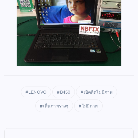
LENOVO
ฺB450
เปิดติดไม่มีภาพ
เห็นภาพรางๆ
ไม่มีภาพ
P