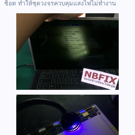
ช็อต ทำให้ชุดวงจรควบคุมแสงไฟไม่ทำงาน