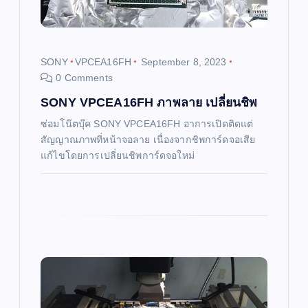
t
i
SONY
VPCEA16FH
September 8, 2023
0 Comments
o
SONY VPCEA16FH ภาพลาย เปลี่ยนชิพ
n
ซ่อมโน๊ตบุ๊ค SONY VPCEA16FH อาการเปิดติดแต่
สัญญาณภาพที่หน้าจอลาย เนื่องจากชิพการ์ดจอเสีย
แก้ไขโดยการเปลี่ยนชิพการ์ดจอใหม่