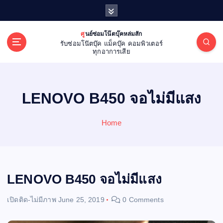
S
k
i
ศูนย์ซ่อมโน๊ตบุ๊คหล่มสัก
p
รับซ่อมโน๊ตบุ๊ค แม็คบุ๊ค คอมพิวเตอร์
t
ทุกอาการเสีย
o
c
o
LENOVO B450 จอไม่มีแสง
n
t
e
Home
n
t
LENOVO B450 จอไม่มีแสง
เปิดติด-ไม่มีภาพ
June 25, 2019
0 Comments