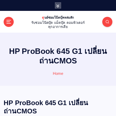
S
k
i
ศูนย์ซ่อมโน๊ตบุ๊คหล่มสัก
p
รับซ่อมโน๊ตบุ๊ค แม็คบุ๊ค คอมพิวเตอร์
t
ทุกอาการเสีย
o
c
o
HP ProBook 645 G1 เปลี่ยน
n
t
ถ่านCMOS
e
n
Home
t
HP ProBook 645 G1 เปลี่ยน
ถ่านCMOS