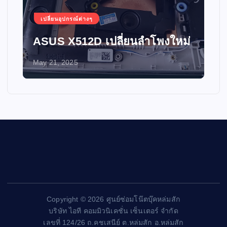
เปลี่ยนอุปกรณ์ต่างๆ
ASUS X512D เปลี่ยนลำโพงใหม่
May 21, 2025
Copyright © 2026 ศูนย์ซ่อมโน๊ตบุ๊คหล่มสัก
บริษัท ไอที คอมมิวนิเคชั่น เซ็นเตอร์ จำกัด
เลขที่ 124/26 ถ.คชเสนีย์ ต.หล่มสัก อ.หล่มสัก