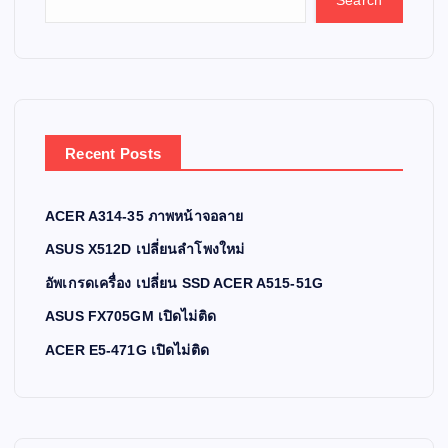
Search
Recent Posts
ACER A314-35 ภาพหน้าจอลาย
ASUS X512D เปลี่ยนลำโพงใหม่
อัพเกรดเครื่อง เปลี่ยน SSD ACER A515-51G
ASUS FX705GM เปิดไม่ติด
ACER E5-471G เปิดไม่ติด