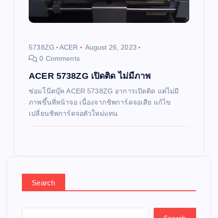
5738ZG
ACER
August 26, 2023
0 Comments
ACER 5738ZG เปิดติด ไม่มีภาพ
ซ่อมโน๊ตบุ๊ค ACER 5738ZG อาการเปิดติด แต่ไม่มี
ภาพขึ้นที่หน้าจอ เนื่องจากชิพการ์ดจอเสีย แก้ไข
เปลี่ยนชิพการ์ดจอตัวใหม่แทน
Search