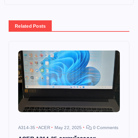
t
n
Related Posts
a
v
i
g
a
t
i
A314-35
ACER
May 22, 2025
0 Comments