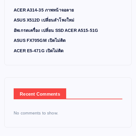
ACER A314-35 ภาพหน้าจอลาย
ASUS X512D เปลี่ยนลำโพงใหม่
อัพเกรดเครื่อง เปลี่ยน SSD ACER A515-51G
ASUS FX705GM เปิดไม่ติด
ACER E5-471G เปิดไม่ติด
Recent Comments
No comments to show.