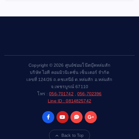
Copyright © 2026 ศูนย์ซ่อมโน๊ตบุ๊คหล่มสัก
บริษัท ไอที คอมมิวนิเคชั่น เซ็นเตอร์ จำกัด
เลขที่ 124/26 ถ.คชเสนีย์ ต.หล่มสัก อ.หล่มสัก
จ.เพชรบูรณ์ 67110
โทร :
056-701742
,
056-702396
Line ID : 0814825742
Back to Top