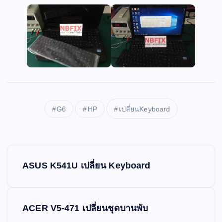
G6
HP
เปลี่ยนKeyboard
P
ASUS K541U เปลี่ยน Keyboard
o
s
ACER V5-471 เปลี่ยนชุดบานพับ