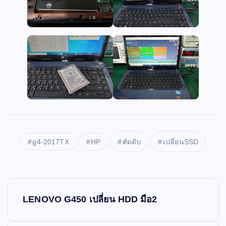
g4-2017TX
HP
ตัดดับ
เปลี่ยนSSD
P
LENOVO G450 เปลี่ยน HDD มือ2
o