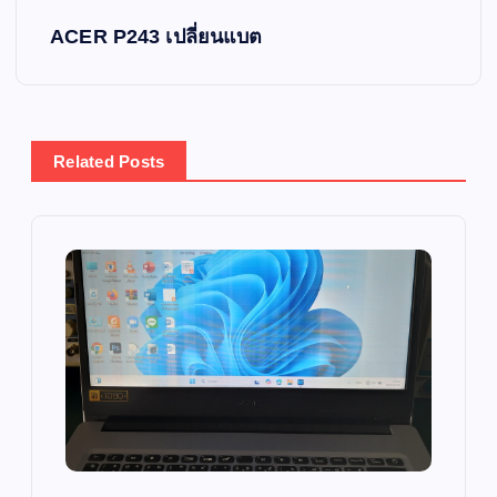
s
ACER P243 เปลี่ยนแบต
t
n
Related Posts
a
v
i
g
a
t