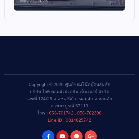
May 21, 2025
Copyright © 2026 ศูนย์ซ่อมโน๊ตบุ๊คหล่มสัก
บริษัท ไอที คอมมิวนิเคชั่น เซ็นเตอร์ จำกัด
เลขที่ 124/26 ถ.คชเสนีย์ ต.หล่มสัก อ.หล่มสัก
จ.เพชรบูรณ์ 67110
โทร :
056-701742
,
056-702396
Line ID : 0814825742