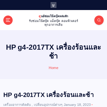
S
k
i
ศูนย์ซ่อมโน๊ตบุ๊คหล่มสัก
p
รับซ่อมโน๊ตบุ๊ค แม็คบุ๊ค คอมพิวเตอร์
t
ทุกอาการเสีย
o
c
o
HP g4-2017TX เครื่องร้อนและ
n
t
ช้า
e
n
Home
t
HP g4-2017TX เครื่องร้อนและช้า
เครื่องอาการตัดดับ
,
เปลี่ยนอุปกรณ์ต่างๆ
January 18, 2023