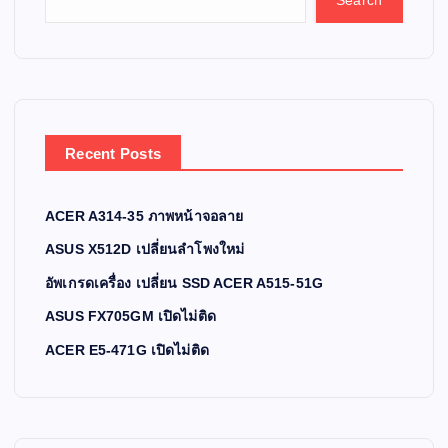
Search
Recent Posts
ACER A314-35 ภาพหน้าจอลาย
ASUS X512D เปลี่ยนลำโพงใหม่
อัพเกรดเครื่อง เปลี่ยน SSD ACER A515-51G
ASUS FX705GM เปิดไม่ติด
ACER E5-471G เปิดไม่ติด