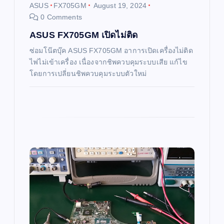
i
ASUS
FX705GM
August 19, 2024
0 Comments
o
ASUS FX705GM เปิดไม่ติด
n
ซ่อมโน๊ตบุ๊ค ASUS FX705GM อาการเปิดเครื่องไม่ติด
ไฟไม่เข้าเครื่อง เนื่องจากชิพควบคุมระบบเสีย แก้ไข
โดยการเปลี่ยนชิพควบคุมระบบตัวใหม่