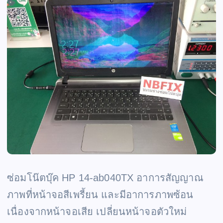
ซ่อมโน๊ตบุ๊ค HP 14-ab040TX อาการสัญญาณ
ภาพที่หน้าจอสีเพรี้ยน และมีอาการภาพซ้อน
เนื่องจากหน้าจอเสีย เปลี่ยนหน้าจอตัวใหม่