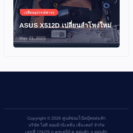
เปลี่ยนอุปกรณ์ต่างๆ
ASUS X512D เปลี่ยนลำโพงใหม่
May 21, 2025
Copyright © 2026 ศูนย์ซ่อมโน๊ตบุ๊คหล่มสัก
บริษัท ไอที คอมมิวนิเคชั่น เซ็นเตอร์ จำกัด
เลขที่ 124/26 ถ.คชเสนีย์ ต.หล่มสัก อ.หล่มสัก