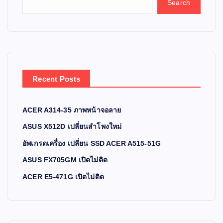
Search
Recent Posts
ACER A314-35 ภาพหน้าจอลาย
ASUS X512D เปลี่ยนลำโพงใหม่
อัพเกรดเครื่อง เปลี่ยน SSD ACER A515-51G
ASUS FX705GM เปิดไม่ติด
ACER E5-471G เปิดไม่ติด