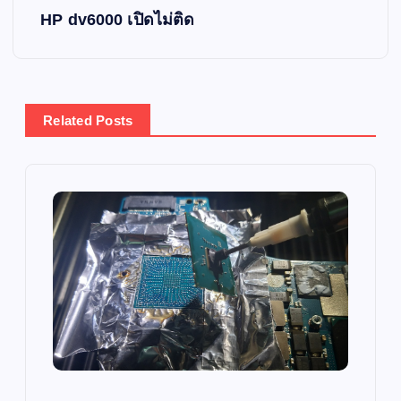
s
HP dv6000 เปิดไม่ติด
t
n
Related Posts
a
v
i
g
a
t