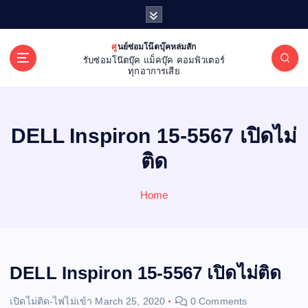
S
k
i
ศูนย์ซ่อมโน๊ตบุ๊คหล่มสัก
p
รับซ่อมโน๊ตบุ๊ค แม็คบุ๊ค คอมพิวเตอร์
t
ทุกอาการเสีย
o
c
o
DELL Inspiron 15-5567 เปิดไม่
n
t
ติด
e
n
Home
t
DELL Inspiron 15-5567 เปิดไม่ติด
เปิดไม่ติด-ไฟไม่เข้า
March 25, 2020
0 Comments