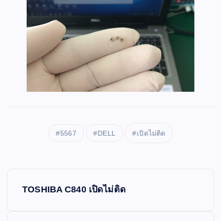
5567
DELL
เปิดไม่ติด
P
TOSHIBA C840 เปิดไม่ติด
o