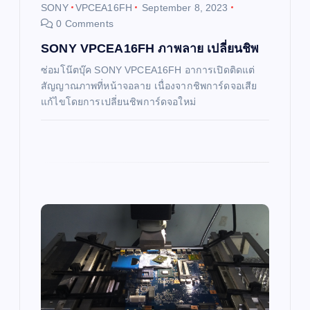
i
SONY
VPCEA16FH
September 8, 2023
0 Comments
o
SONY VPCEA16FH ภาพลาย เปลี่ยนชิพ
n
ซ่อมโน๊ตบุ๊ค SONY VPCEA16FH อาการเปิดติดแต่
สัญญาณภาพที่หน้าจอลาย เนื่องจากชิพการ์ดจอเสีย
แก้ไขโดยการเปลี่ยนชิพการ์ดจอใหม่