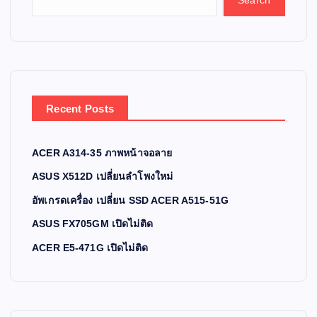
Search
Recent Posts
ACER A314-35 ภาพหน้าจอลาย
ASUS X512D เปลี่ยนลำโพงใหม่
อัพเกรดเครื่อง เปลี่ยน SSD ACER A515-51G
ASUS FX705GM เปิดไม่ติด
ACER E5-471G เปิดไม่ติด