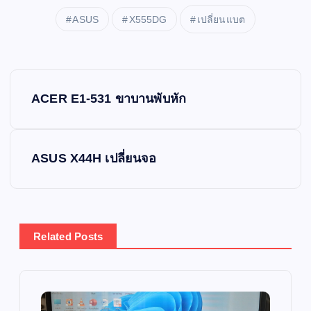
ASUS
X555DG
เปลี่ยนแบต
P
ACER E1-531 ขาบานพับหัก
o
s
ASUS X44H เปลี่ยนจอ
t
n
Related Posts
a
v