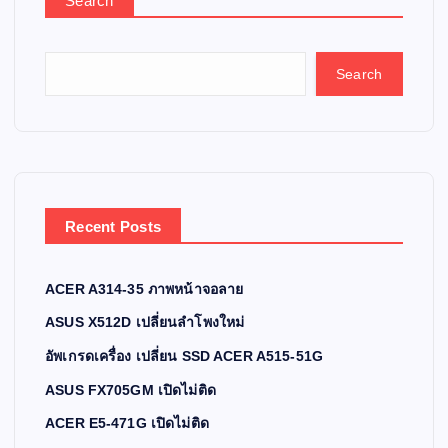
Search
Search
Recent Posts
ACER A314-35 ภาพหน้าจอลาย
ASUS X512D เปลี่ยนลำโพงใหม่
อัพเกรดเครื่อง เปลี่ยน SSD ACER A515-51G
ASUS FX705GM เปิดไม่ติด
ACER E5-471G เปิดไม่ติด