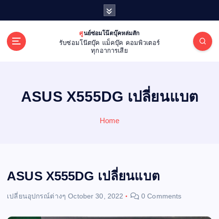
S
k
i
ศูนย์ซ่อมโน๊ตบุ๊คหล่มสัก
p
รับซ่อมโน๊ตบุ๊ค แม็คบุ๊ค คอมพิวเตอร์
t
ทุกอาการเสีย
o
c
o
ASUS X555DG เปลี่ยนแบต
n
t
e
Home
n
t
ASUS X555DG เปลี่ยนแบต
เปลี่ยนอุปกรณ์ต่างๆ
October 30, 2022
0 Comments