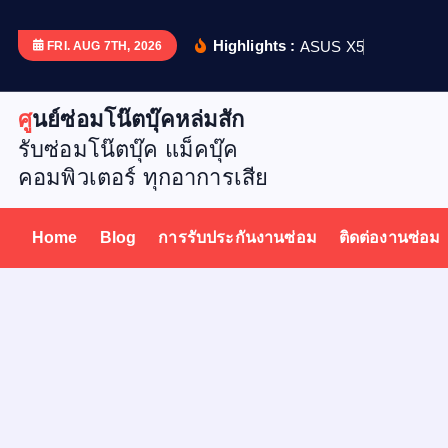
S
k
Highlights :
A
S
U
S
X
5
1
2
D
เ
ป
ล
ย
น
FRI. AUG 7TH, 2026
i
p
ศูนย์ซ่อมโน๊ตบุ๊คหล่มสัก
t
รับซ่อมโน๊ตบุ๊ค แม็คบุ๊ค
o
คอมพิวเตอร์ ทุกอาการเสีย
c
o
n
Home
Blog
การรับประกันงานซ่อม
ติดต่องานซ่อม
t
e
n
t