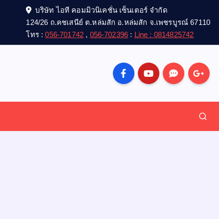
บริษัท ไอที คอมมิวนิเคชั่น เซ็นเตอร์ จำกัด
124/26 ถ.คชเสนีย์ ต.หล่มสัก อ.หล่มสัก จ.เพชรบูรณ์ 67110
โทร :
056-701742
,
056-702396
:
Line : 0814825742