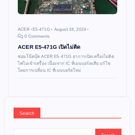
ACER
E5-471G
August 18, 2024
0 Comments
ACER E5-471G เปิดไม่ติด
ซ่อมโน๊ตบุ๊ค ACER E5-471G อาการเปิดเครื่องไม่ติด
ไฟไม่เข้าเครื่อง เนื่องจาก IC ที่เมนบอร์ดเสีย แก้ไข
โดยการเปลี่ยน IC ที่เมนบอร์ดใหม่
Search