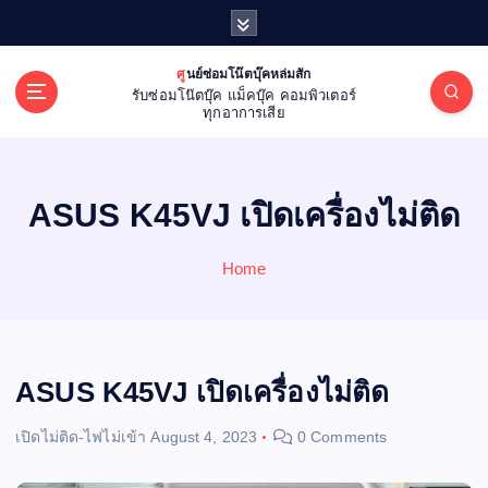
S
k
i
ศูนย์ซ่อมโน๊ตบุ๊คหล่มสัก
p
รับซ่อมโน๊ตบุ๊ค แม็คบุ๊ค คอมพิวเตอร์
t
ทุกอาการเสีย
o
c
o
ASUS K45VJ เปิดเครื่องไม่ติด
n
t
e
Home
n
t
ASUS K45VJ เปิดเครื่องไม่ติด
เปิดไม่ติด-ไฟไม่เข้า
August 4, 2023
0 Comments