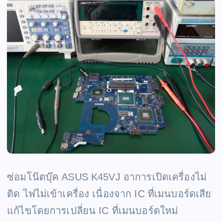
ซ่อมโน๊ตบุ๊ค ASUS K45VJ อาการเปิดเครื่องไม่
ติด ไฟไม่เข้าเครื่อง เนื่องจาก IC ที่เมนบอร์ดเสีย
แก้ไขโดยการเปลี่ยน IC ที่เมนบอร์ดใหม่