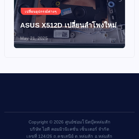
เปลี่ยนอุปกรณ์ต่างๆ
ASUS X512D เปลี่ยนลำโพงใหม่
May 21, 2025
Copyright © 2026 ศูนย์ซ่อมโน๊ตบุ๊คหล่มสัก
บริษัท ไอที คอมมิวนิเคชั่น เซ็นเตอร์ จำกัด
เลขที่ 124/26 ถ.คชเสนีย์ ต.หล่มสัก อ.หล่มสัก